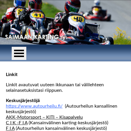
Linkit
Linkit avautuvat uuteen ikkunaan tai välilehteen
selainasetuksistasi riippuen.
Keskusjärjestöjä
https://www.autourheilu.fi/
(Autourheilun kansallinen
keskusjärjestö)
AKK-Motorsport – KITI – Kisapalvelu
C I K -F I A
(Kansainvälinen karting-keskusjärjestö)
F I A
(Autourheilun kansainvälinen keskusjärjestö)