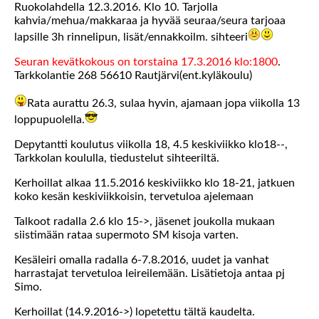
Ruokolahdella 12.3.2016. Klo 10. Tarjolla
kahvia/mehua/makkaraa ja hyvää seuraa/seura tarjoaa
lapsille 3h rinnelipun, lisät/ennakkoilm. sihteeri
Seuran kevätkokous on torstaina 17.3.2016 klo:1800
.
Tarkkolantie 268 56610 Rautjärvi(ent.kyläkoulu)
Rata aurattu 26.3, sulaa hyvin, ajamaan jopa viikolla 13
loppupuolella.
Depytantti koulutus viikolla 18, 4.5 keskiviikko klo18--,
Tarkkolan koululla, tiedustelut sihteeriltä.
Kerhoillat alkaa 11.5.2016 keskiviikko klo 18-21, jatkuen
koko kesän keskiviikkoisin, tervetuloa ajelemaan
Talkoot radalla 2.6 klo 15->, jäsenet joukolla mukaan
siistimään rataa supermoto SM kisoja varten.
Kesäleiri omalla radalla 6-7.8.2016, uudet ja vanhat
harrastajat tervetuloa leireilemään. Lisätietoja antaa pj
Simo.
Kerhoillat (14.9.2016->) lopetettu tältä kaudelta.