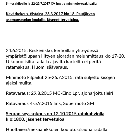
Sm-osakilpailu ja 22-23.7.2017 XV Imatra minimoto-osakilpailu.
Kevätkokous, tiistaina, 28.3.2017 klo 18. Rautjärven
asemanseudun koululla. Jäsenet tervetuloa.
24.6.2015, Keskiviikko, kerhoillan yhteydessä
ympäristölupaan liittyen ajoradan melunmittaus klo 17-20.
Ulkopuolisilta radalla ajavilta karteilta ei peritä
ratamaksua. Huom! säävaraus.
Minimoto kilpailut 25-26.7.2015, rata suljettu kisojen
ajaksi muilta.
Ratavaraus: 29.8.2015 MC-Eino Lpr, ajoharjoitusleiri
Ratavaraus 4-5.9.2015 Imk, Supermoto SM
Seuran syyskokous on 12.10.2015 ratakahviolla,
klo:1800, jäsenet tervetuloa
Huoltajien/mekaanikkojen koulutus/sauna radalla