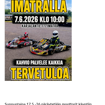
Sunnuntaina 17.5.-26 päräytetään moottorit käyntiin