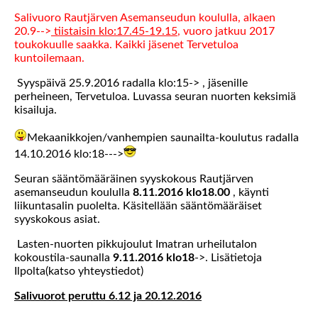
Salivuoro Rautjärven Asemanseudun koululla, alkaen
20.9-->
tiistaisin klo:17.45-19.15
, vuoro jatkuu 2017
toukokuulle saakka. Kaikki jäsenet Tervetuloa
kuntoilemaan.
Syyspäivä 25.9.2016 radalla klo:15-> , jäsenille
perheineen, Tervetuloa. Luvassa seuran nuorten keksimiä
kisailuja.
Mekaanikkojen/vanhempien saunailta-koulutus radalla
14.10.2016 klo:18--->
Seuran sääntömääräinen syyskokous Rautjärven
asemanseudun koululla
8.11.2016 klo18.00
, käynti
liikuntasalin puolelta. Käsitellään sääntömääräiset
syyskokous asiat.
Lasten-nuorten pikkujoulut Imatran urheilutalon
kokoustila-saunalla
9.11.2016 klo18
->. Lisätietoja
Ilpolta(katso yhteystiedot)
Salivuorot peruttu 6.12 ja 20.12.2016