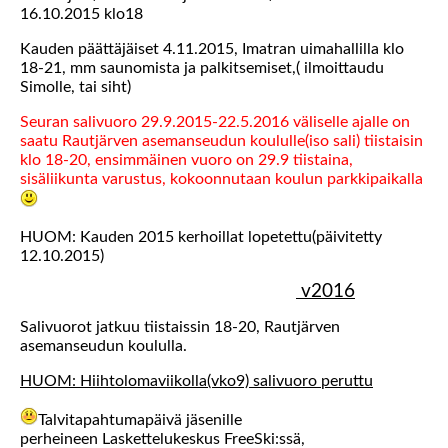
16.10.2015 klo18
Kauden päättäjäiset 4.11.2015, Imatran uimahallilla klo
18-21, mm saunomista ja palkitsemiset,( ilmoittaudu
Simolle, tai siht)
Seuran salivuoro 29.9.2015-22.5.2016 väliselle ajalle on
saatu Rautjärven asemanseudun koululle(iso sali) tiistaisin
klo 18-20, ensimmäinen vuoro on 29.9 tiistaina,
sisäliikunta varustus, kokoonnutaan koulun parkkipaikalla
HUOM: Kauden 2015 kerhoillat lopetettu(päivitetty
12.10.2015)
v2016
Salivuorot jatkuu tiistaissin 18-20, Rautjärven
asemanseudun koululla.
HUOM: Hiihtolomaviikolla(vko9) salivuoro peruttu
Talvitapahtumapäivä jäsenille
perheineen Laskettelukeskus FreeSki:ssä,