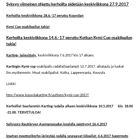
Syksyn viimeinen ohjattu kerhoilta pidetään keskiviikkona 27.9.2017
Kerhoilta keskiviikkona 28.6.-17 peruttu Kouvolan
Kymi Cup osakilpailun takia!
Kerhoilta keskiviikkona 14.6.-17 peruttu Kotkan Kymi Cup osakilpailun
takia!
Karting- lajiesittely
,
keskiviikkona 7.6.2017 klo 17 alkaen.
Kartingin Kymi-cup
osakilpailu radalla(Saarlampi) 12.7.2017, aikataulu ja luokat
ilm.myöhemmin. Muut osakilpailut; Kotka, Lappeenranta, Kouvola
Linkki:
http://www.kouvolakarting.fi/uutinen/kymi-cup-2017/
Kerhoillat Saarlammin Karting radalla alkaen keskiviikkona 10.5.2017 klo. 18.00
-21.00. TERVETULOA!
Salivuoro Rautjärven Asemanseudun koululla päättynyt 26.4.2017
Imatran moottorikerho järjestää radalla seuraavat kilpailut: 4.6.2017 Supermoto