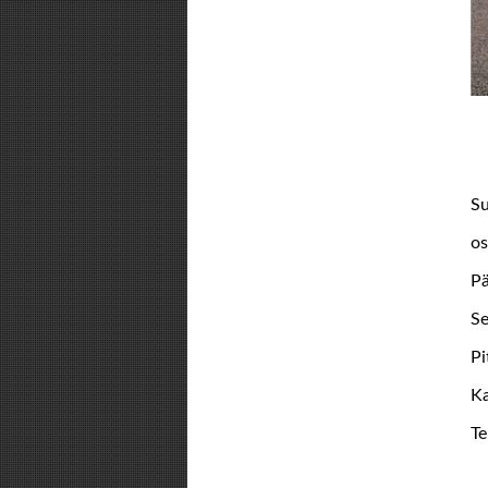
Su
os
Pä
Se
Pi
Ka
Te