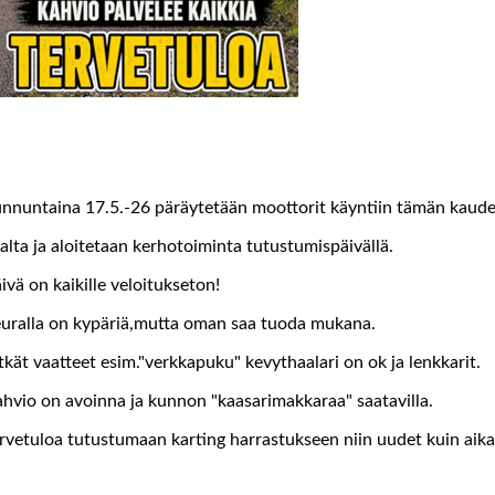
nnuntaina 17.5.-26 päräytetään moottorit käyntiin tämän kaud
alta ja aloitetaan kerhotoiminta tutustumispäivällä.
ivä on kaikille veloitukseton!
uralla on kypäriä,mutta oman saa tuoda mukana.
tkät vaatteet esim."verkkapuku" kevythaalari on ok ja lenkkarit.
hvio on avoinna ja kunnon "kaasarimakkaraa" saatavilla.
rvetuloa tutustumaan karting harrastukseen niin uudet kuin aika