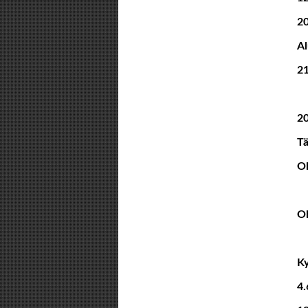
20
Al
21
2
Tä
Oh
Oh
Ky
4