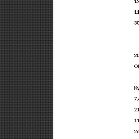
1
1
3
2
Oh
Ky
7
2
1
2