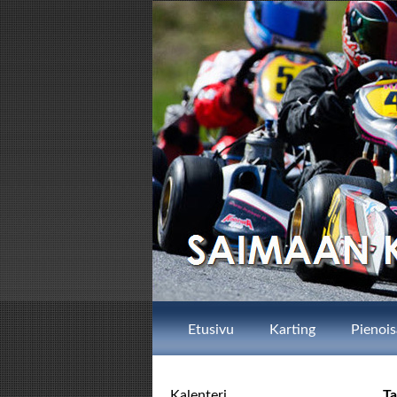
Etusivu
Karting
Pienois
Kalenteri
T