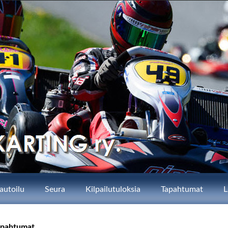
autoilu
Seura
Kilpailutuloksia
Tapahtumat
L
apahtumat