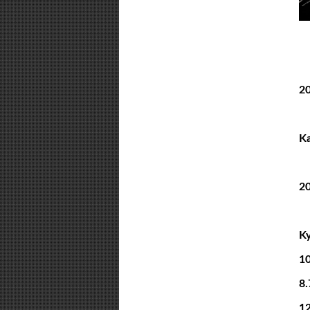
2
Ka
2
Ky
10
8.
12