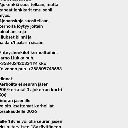
Ajokenkiä suositellaan, mutta
kapeat lenkkarit tms. sopii
myös.
Ajohanskoja suositellaan,
kerholta löytyy joitain
lainahanskoja
Hiukset kiinni ja
paidan/haalarin sisään.
Yhteyshenkilöt kerhoiltoihin:
Jarno Liukka puh.
+358402420334 Mikko
Toivonen puh. +358505748683
Hinnat:
Kerhoilta ei seuran jäsen
20€/kerta tai 3 ajokerran kortti
50€
Seuran jäsenille
veloituksettomat kerhoillat
kesäkaudelle 2026
(alle 18v ei voi olla seuran jäsen
yksin, tarvitsee 18v täyttäneen