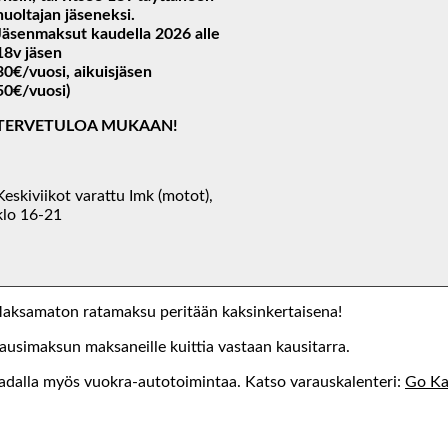
huoltajan jäseneksi.
Jäsenmaksut kaudella 2026 alle
18v jäsen
30€/vuosi, aikuisjäsen
50€/vuosi)
TERVETULOA MUKAAN!
Keskiviikot varattu Imk (motot),
klo 16-21
ksamaton ratamaksu peritään kaksinkertaisena!
usimaksun maksaneille kuittia vastaan kausitarra.
dalla myös vuokra-autotoimintaa. Katso varauskalenteri:
Go Ka