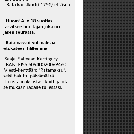
- Rata kausikortti 175€/ ei jäsen
Huom! Alle 18 vuotias
t
arvitsee huoltajan joka on
jäsen seurassa
.
Ratamaksut voi maksaa
etukäteen tilillemme
Saaja: Saimaan Karting ry
IBAN: FI55 50940020069460
Viesti-kenttään: ”Ratamaksu”,
sekä haluttu päivämäärä.
Tulosta maksustasi kuitti ja ota
se mukaan radalle tullessasi.