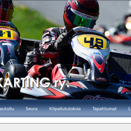
autoilu
Seura
Kilpailutuloksia
Tapahtumat
L