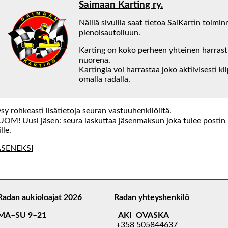
Saimaan Karting ry.
Näillä sivuilla saat tietoa SaiKartin toimin
pienoisautoiluun.
Karting on koko perheen yhteinen harrastus
nuorena.
Kartingia voi harrastaa joko aktiivisesti ki
omalla radalla.
sy rohkeasti lisätietoja seuran vastuuhenkilöiltä.
OM! Uusi jäsen: seura laskuttaa jäsenmaksun joka tulee postin 
ille.
ÄSENEKSI
Radan aukioloajat 2026
Radan yhteyshenkilö
MA–SU 9–21
AKI OVASKA
+358 505844637