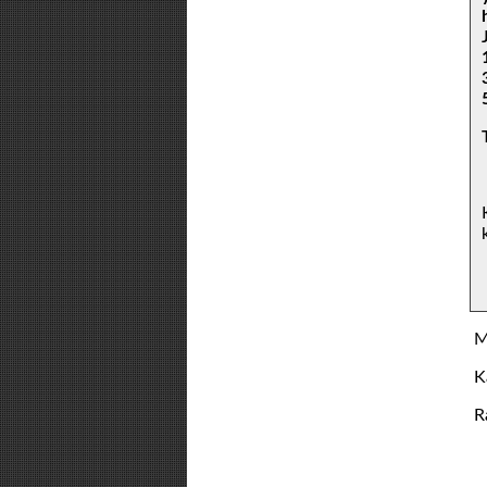
Ma
Ka
Ra