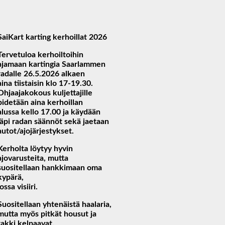
SaiKart karting kerhoillat 2026
Tervetuloa kerhoiltoihin
ajamaan kartingia Saarlammen
radalle 26.5.2026 alkaen
aina tiistaisin klo 17-19.30.
Ohjaajakokous kuljettajille
pidetään aina kerhoillan
alussa kello 17.00 ja käydään
läpi radan säännöt sekä jaetaan
autot/ajojärjestykset.
Kerholta löytyy hyvin
ajovarusteita, mutta
suositellaan hankkimaan oma
kypärä,
jossa visiiri.
Suositellaan yhtenäistä haalaria,
mutta myös pitkät housut ja
takki kelpaavat.