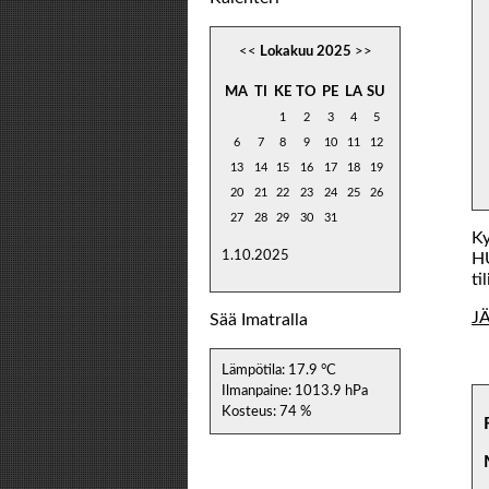
<<
Lokakuu 2025
>>
MA
TI
KE
TO
PE
LA
SU
1
2
3
4
5
6
7
8
9
10
11
12
13
14
15
16
17
18
19
20
21
22
23
24
25
26
27
28
29
30
31
Ky
1.10.2025
HU
til
J
Sää Imatralla
Lämpötila: 17.9 °C
Ilmanpaine: 1013.9 hPa
Kosteus: 74 %