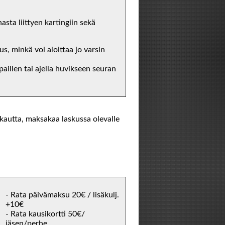
nasta liittyen kartingiin sekä
, minkä voi aloittaa jo varsin
lpaillen tai ajella huvikseen seuran
kautta, maksakaa laskussa olevalle
- Rata päivämaksu 20€ / lisäkulj.
+10€
- Rata kausikortti 50€/
jäsen/perhe