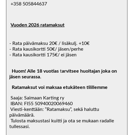
+358 505844637
Vuoden 2026 ratamaksut
- Rata päivämaksu 20€ / lisäkulj. +10€
- Rata kausikortti 50€/ jäsen/perhe
- Rata kausikortti 175€/ ei jäsen
Huom! Alle 18 vuotias
t
arvitsee huoltajan joka on
jäsen seurassa
.
Ratamaksut voi maksaa etukäteen tilillemme
Saaja: Saimaan Karting ry
IBAN: FI55 50940020069460
Viesti-kenttään: ”Ratamaksu”, sekä haluttu
päivämäärä.
Tulosta maksustasi kuitti ja ota se mukaan radalle
tullessasi.