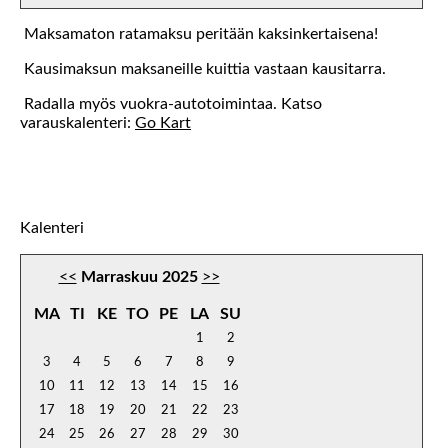
Maksamaton ratamaksu peritään kaksinkertaisena!
Kausimaksun maksaneille kuittia vastaan kausitarra.
Radalla myös vuokra-autotoimintaa. Katso
varauskalenteri:
Go Kart
Kalenteri
<<
Marraskuu 2025
>>
MA
TI
KE
TO
PE
LA
SU
1
2
3
4
5
6
7
8
9
10
11
12
13
14
15
16
17
18
19
20
21
22
23
24
25
26
27
28
29
30