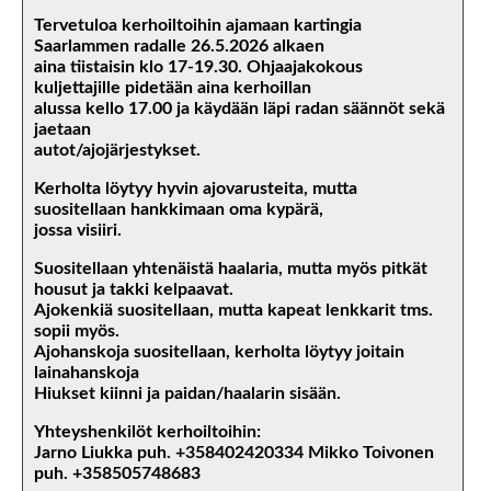
Tervetuloa kerhoiltoihin ajamaan kartingia
Saarlammen radalle 26.5.2026 alkaen
aina tiistaisin klo 17-19.30. Ohjaajakokous
kuljettajille pidetään aina kerhoillan
alussa kello 17.00 ja käydään läpi radan säännöt sekä
jaetaan
autot/ajojärjestykset.
Kerholta löytyy hyvin ajovarusteita, mutta
suositellaan hankkimaan oma kypärä,
jossa visiiri.
Suositellaan yhtenäistä haalaria, mutta myös pitkät
housut ja takki kelpaavat.
Ajokenkiä suositellaan, mutta kapeat lenkkarit tms.
sopii myös.
Ajohanskoja suositellaan, kerholta löytyy joitain
lainahanskoja
Hiukset kiinni ja paidan/haalarin sisään.
Yhteyshenkilöt kerhoiltoihin:
Jarno Liukka puh. +358402420334 Mikko Toivonen
puh. +358505748683