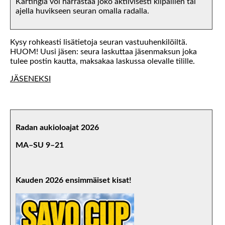
Kartingia voi harrastaa joko aktiivisesti kilpaillen tai
ajella huvikseen seuran omalla radalla.
Kysy rohkeasti lisätietoja seuran vastuuhenkilöiltä.
HUOM! Uusi jäsen: seura laskuttaa jäsenmaksun joka
tulee postin kautta, maksakaa laskussa olevalle tilille.
JÄSENEKSI
Radan aukioloajat 2026
MA–SU 9–21
Kauden 2026 ensimmäiset kisat!